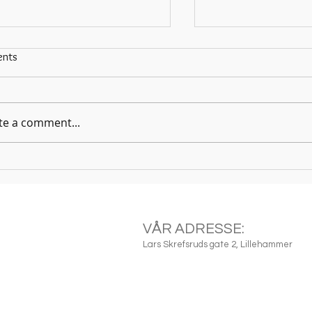
nts
te a comment...
me for Christmas - Maria
The Entertainer - Sco
a. Fra "hjem til Jul". Piano
Piano og tutorial.
er og tutorial.
VÅR ADRESSE:
Lars Skrefsruds gate 2, Lillehammer