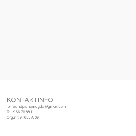
KONTAKTINFO
forteandpianomagda@gmail.com
Tel: 966 76 881
Org.nr: 916557809