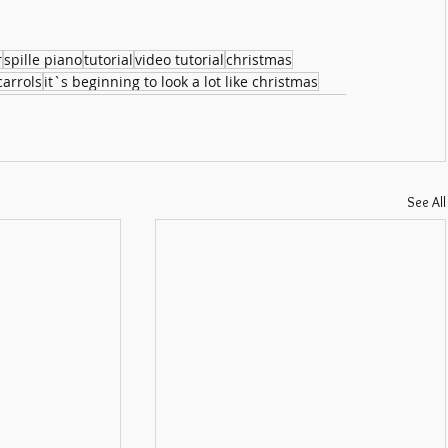
r
spille piano
tutorial
video tutorial
christmas
carrols
it`s beginning to look a lot like christmas
See All