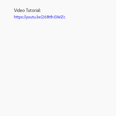
Video Tutorial:
https://youtu.be/26BHh-EiWZc