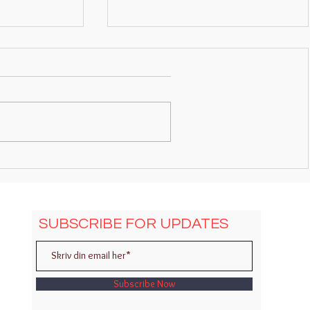
tt Joplin.
Til Elise - L. van Beethoven. Noter
og Video TUTORIAL.
SUBSCRIBE FOR UPDATES
Subscribe Now