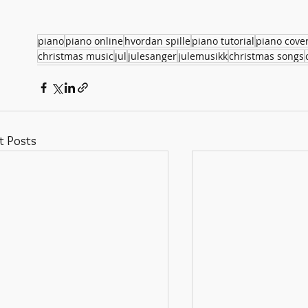
piano
piano online
hvordan spille
piano tutorial
piano cove
christmas music
jul
julesanger
julemusikk
christmas songs
t Posts