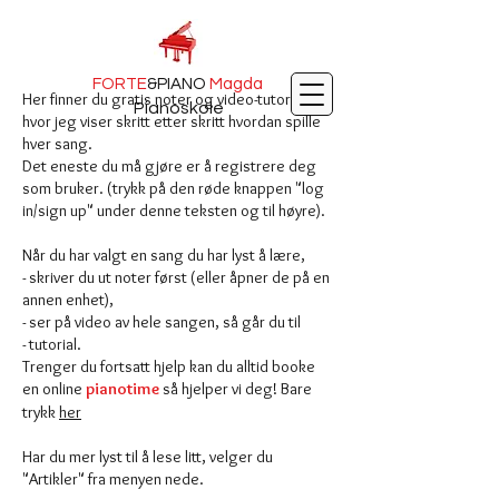
FORTE
&PIANO
Magda
Her finner du gratis noter og video-tutorials
Pianoskole
hvor jeg viser skritt etter skritt hvordan spille
hver sang.
Det eneste du må gjøre er å registrere deg
som bruker. (trykk på den røde knappen "log
in/sign up" under denne teksten og til høyre).
Når du har valgt en sang du har lyst å lære,
- skriver du ut noter først (eller åpner de på en
annen enhet),
- ser på video av hele sangen, så går du til
- tutorial.
Trenger du fortsatt hjelp kan du alltid booke
en online
pianotime
så hjelper vi deg! Bare
trykk
her
Har du mer lyst til å lese litt, velger du
"Artikler" fra menyen nede.