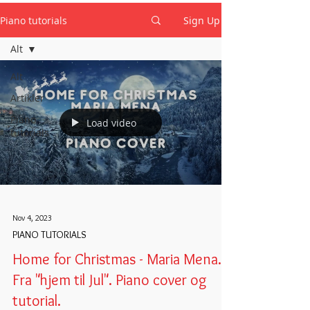
Piano tutorials
Sign Up
Alt
Alt
Artikler
Piano
Load video
tutorials
Nov 4, 2023
PIANO TUTORIALS
Home for Christmas - Maria Mena.
Fra "hjem til Jul". Piano cover og
tutorial.