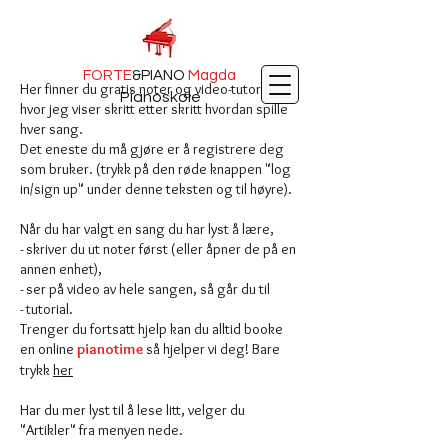
FORTE
&PIANO
Magda
Her finner du gratis noter og video-tutorials
Pianoskole
hvor jeg viser skritt etter skritt hvordan spille
hver sang.
Det eneste du må gjøre er å registrere deg
som bruker. (trykk på den røde knappen "log
in/sign up" under denne teksten og til høyre).
Når du har valgt en sang du har lyst å lære,
- skriver du ut noter først (eller åpner de på en
annen enhet),
- ser på video av hele sangen, så går du til
- tutorial.
Trenger du fortsatt hjelp kan du alltid booke
en online
pianotime
så hjelper vi deg! Bare
trykk
her
Har du mer lyst til å lese litt, velger du
"Artikler" fra menyen nede.