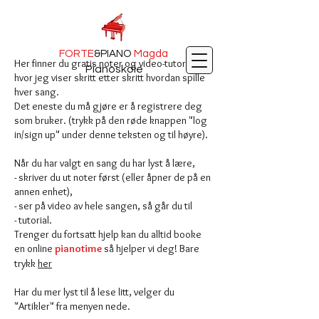
FORTE
&PIANO
Magda
Her finner du gratis noter og video-tutorials
Pianoskole
hvor jeg viser skritt etter skritt hvordan spille
hver sang.
Det eneste du må gjøre er å registrere deg
som bruker. (trykk på den røde knappen "log
in/sign up" under denne teksten og til høyre).
Når du har valgt en sang du har lyst å lære,
- skriver du ut noter først (eller åpner de på en
annen enhet),
- ser på video av hele sangen, så går du til
- tutorial.
Trenger du fortsatt hjelp kan du alltid booke
en online
pianotime
så hjelper vi deg! Bare
trykk
her
Har du mer lyst til å lese litt, velger du
"Artikler" fra menyen nede.